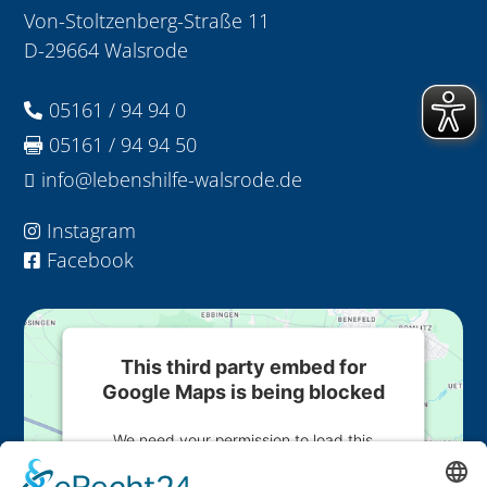
Von-Stoltzenberg-Straße 11
D-29664 Walsrode
05161 / 94 94 0

05161 / 94 94 50

info@lebenshilfe-walsrode.de

Instagram

Facebook

This third party embed for
Google Maps is being blocked
We need your permission to load this
Service (Google Maps). The embedded
third party Service is not allowed to display