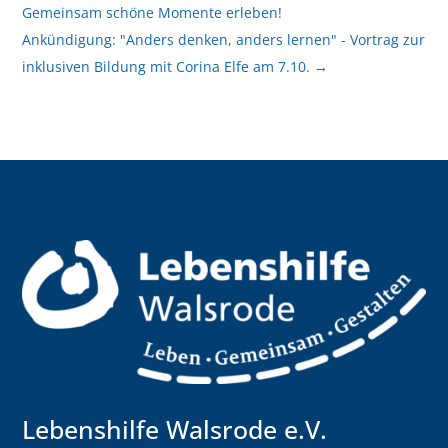
Gemeinsam schöne Momente erleben!
Ankündigung: "Anders denken, anders lernen" - Vortrag zur
inklusiven Bildung mit Corina Elfe am 7.10.
→
Lebenshilfe Walsrode e.V.