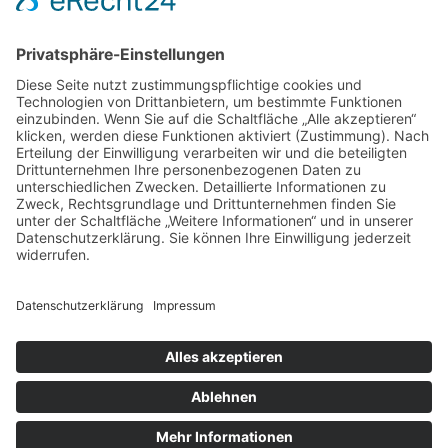
until you provide consent. For this third
party feature to load, please click 'accept'.
More Information
Accept
Powered by
Usercentrics Consent
Management Platform
&
eRecht24
©
2026 Lebenshilfe Walsrode e.V.
Cookie-Einstellungen
Barrierefreiheitserklärung
Datenschutz
Impressum