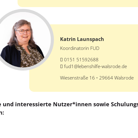
Katrin Launspach
Koordinatorin FUD
0151 51592688
fud1@lebenshilfe-walsrode.de
Wiesenstraße 16 • 29664 Walsrode
e und interessierte Nutzer*innen sowie Schulu
n: