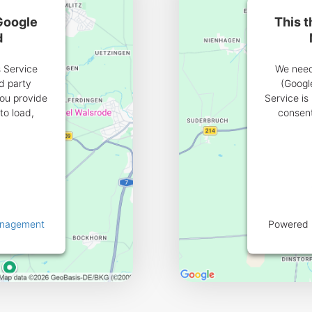
 Google
This t
d
s Service
We need 
d party
(Googl
you provide
Service is
to load,
consent
anagement
Powered