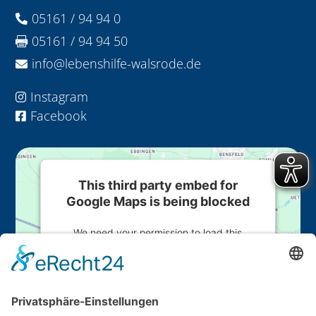
05161 / 94 94 0

05161 / 94 94 50

info@lebenshilfe-walsrode.de

Instagram

Facebook

This third party embed for
Google Maps is being blocked
We need your permission to load this
Service (Google Maps). The embedded
third party Service is not allowed to display
until you provide consent. For this third
party feature to load, please click 'accept'.