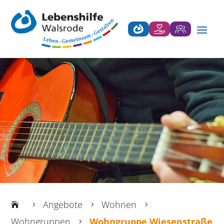
Angebote
Wohnen
5
5
5
Wohngruppen
Wohngruppe Wiesenstraße
5