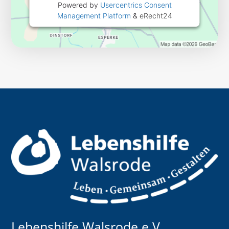
Powered by
Usercentrics Consent
Management Platform
&
eRecht24
Lebenshilfe Walsrode e.V.