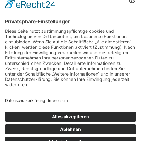
third party Service is not allowed to display
until you provide consent. For this third
party feature to load, please click 'accept'.
More Information
Accept
Powered by
Usercentrics Consent
Management Platform
&
eRecht24
©
2026 Lebenshilfe Walsrode e.V.
Cookie-Einstellungen
Barrierefreiheitserklärung
Datenschutz