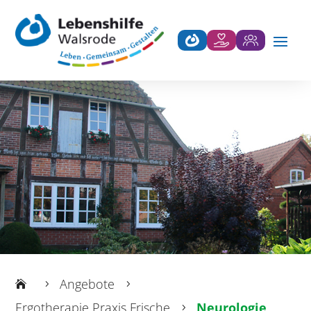
Angebote
5
5
Ergotherapie Praxis Frische
Neurologie
5