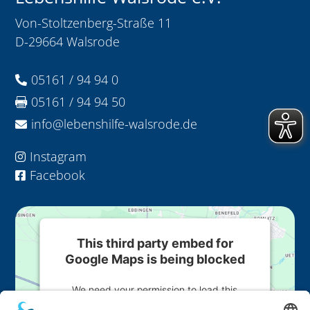
Von-Stoltzenberg-Straße 11
D-29664 Walsrode
05161 / 94 94 0

05161 / 94 94 50

info@lebenshilfe-walsrode.de

Instagram

Facebook

This third party embed for
Google Maps is being blocked
We need your permission to load this
Service (Google Maps). The embedded